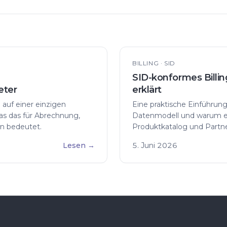
BILLING · SID
SID-konformes Billin
eter
erklärt
uf einer einzigen
Eine praktische Einführun
as das für Abrechnung,
Datenmodell und warum es 
en bedeutet.
Produktkatalog und Partner
Lesen
→
5. Juni 2026